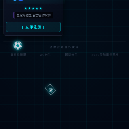
路
程
径
序
登
匿名
0x80070002
错
录
误
方
代
法
码
登
匿名
录
用
户
最可能的原因:
指定的目录或文件在 Web 服务器上不存在。
URL 拼写错误。
某个自定义筛选器或模块(如 URLScan)限制了对该文件的访
问。
可尝试的操作: