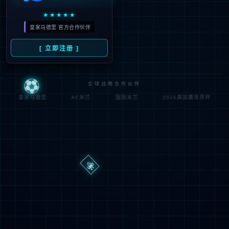
路
程
径
序
登
匿名
0x80070002
错
录
误
方
代
法
码
登
匿名
录
用
户
最可能的原因:
指定的目录或文件在 Web 服务器上不存在。
URL 拼写错误。
某个自定义筛选器或模块(如 URLScan)限制了对该文件的访
问。
可尝试的操作: