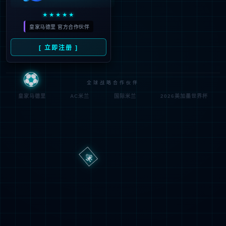
路
程
径
序
登
匿名
0x80070002
错
录
误
方
代
法
码
登
匿名
录
用
户
最可能的原因:
指定的目录或文件在 Web 服务器上不存在。
URL 拼写错误。
某个自定义筛选器或模块(如 URLScan)限制了对该文件的访
问。
可尝试的操作: