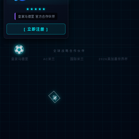
路
程
径
序
登
匿名
0x80070002
错
录
误
方
代
法
码
登
匿名
录
用
户
最可能的原因:
指定的目录或文件在 Web 服务器上不存在。
URL 拼写错误。
某个自定义筛选器或模块(如 URLScan)限制了对该文件的访
问。
可尝试的操作: