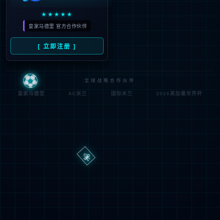
路
程
径
序
登
匿名
0x80070002
错
录
误
方
代
法
码
登
匿名
录
用
户
最可能的原因:
指定的目录或文件在 Web 服务器上不存在。
URL 拼写错误。
某个自定义筛选器或模块(如 URLScan)限制了对该文件的访
问。
可尝试的操作: