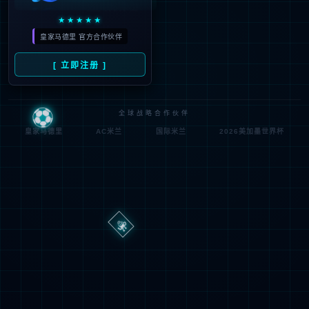
路
程
径
序
登
匿名
0x80070002
错
录
误
方
代
法
码
登
匿名
录
用
户
最可能的原因:
指定的目录或文件在 Web 服务器上不存在。
URL 拼写错误。
某个自定义筛选器或模块(如 URLScan)限制了对该文件的访
问。
可尝试的操作: