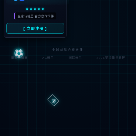
路
程
径
序
登
匿名
0x80070002
错
录
误
方
代
法
码
登
匿名
录
用
户
最可能的原因:
指定的目录或文件在 Web 服务器上不存在。
URL 拼写错误。
某个自定义筛选器或模块(如 URLScan)限制了对该文件的访
问。
可尝试的操作: