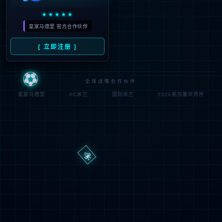
路
程
径
序
登
匿名
0x80070002
错
录
误
方
代
法
码
登
匿名
录
用
户
最可能的原因:
指定的目录或文件在 Web 服务器上不存在。
URL 拼写错误。
某个自定义筛选器或模块(如 URLScan)限制了对该文件的访
问。
可尝试的操作: